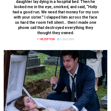
daughter lay dying in a hospital bed. Then he
looked me in the eye, smirked, and said, “Holly
had a good run. We need that money for my son
with your sister.” I slapped him across the face
so hard the room fell silent… then I made one
phone call that destroyed everything they
thought they owned.
BY
REZEPTE38
2 JULY 2026