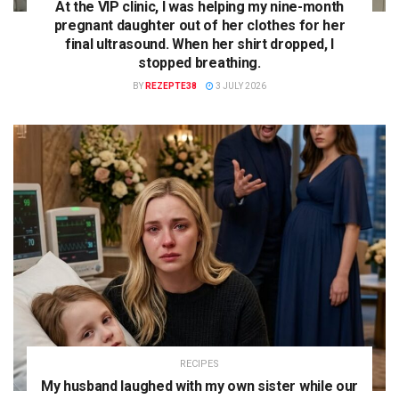
At the VIP clinic, I was helping my nine-month
pregnant daughter out of her clothes for her
final ultrasound. When her shirt dropped, I
stopped breathing.
BY
REZEPTE38
3 JULY 2026
RECIPES
My husband laughed with my own sister while our