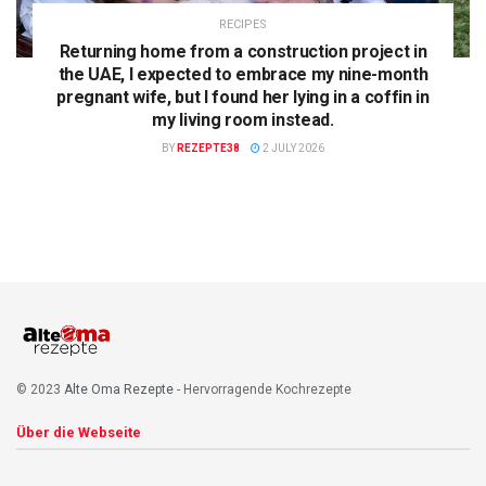
RECIPES
Returning home from a construction project in
the UAE, I expected to embrace my nine-month
pregnant wife, but I found her lying in a coffin in
my living room instead.
BY
REZEPTE38
2 JULY 2026
© 2023
Alte Oma Rezepte
- Hervorragende Kochrezepte
Über die Webseite