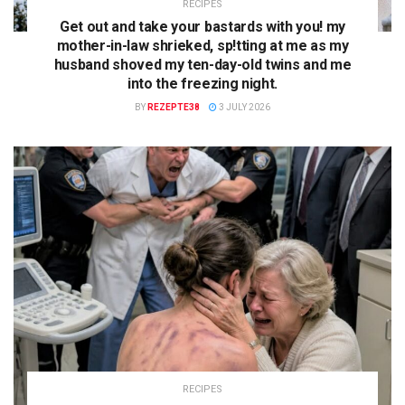
RECIPES
Get out and take your bastards with you! my
mother-in-law shrieked, sp!tting at me as my
husband shoved my ten-day-old twins and me
into the freezing night.
BY
REZEPTE38
3 JULY 2026
RECIPES