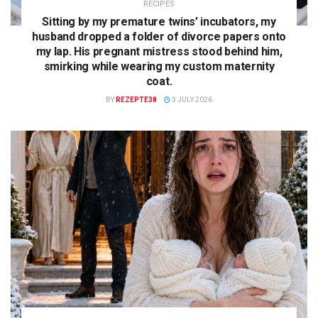
RECIPES
Sitting by my premature twins’ incubators, my
husband dropped a folder of divorce papers onto
my lap. His pregnant mistress stood behind him,
smirking while wearing my custom maternity
coat.
BY
REZEPTE38
3 JULY 2026