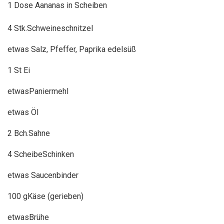
1
Dose Aananas in Scheiben
4 Stk.Schweineschnitzel
etwas Salz, Pfeffer, Paprika edelsüß
1 St Ei
etwasPaniermehl
etwas Öl
2 Bch.Sahne
4 ScheibeSchinken
etwas Saucenbinder
100 gKäse (gerieben)
etwasBrühe