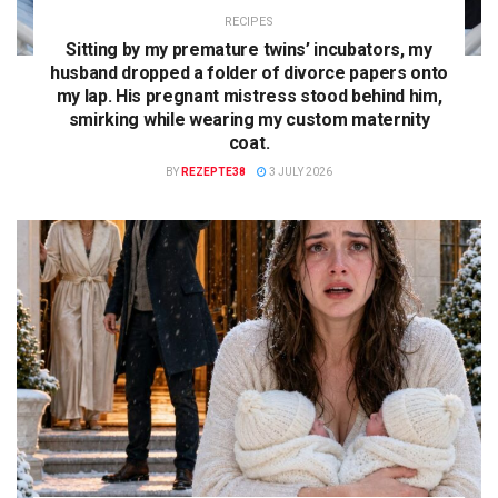
RECIPES
Sitting by my premature twins’ incubators, my
husband dropped a folder of divorce papers onto
my lap. His pregnant mistress stood behind him,
smirking while wearing my custom maternity
coat.
BY
REZEPTE38
3 JULY 2026