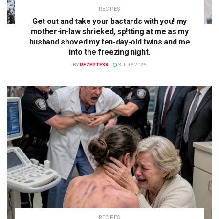
RECIPES
Get out and take your bastards with you! my
mother-in-law shrieked, sp!tting at me as my
husband shoved my ten-day-old twins and me
into the freezing night.
BY
REZEPTE38
3 JULY 2026
RECIPES