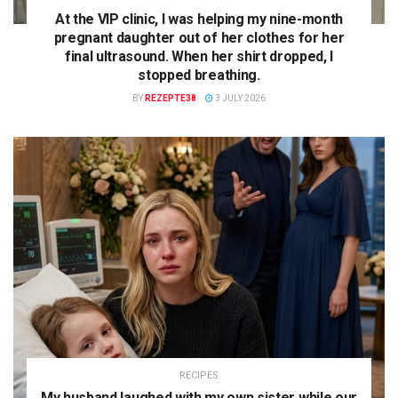
At the VIP clinic, I was helping my nine-month
pregnant daughter out of her clothes for her
final ultrasound. When her shirt dropped, I
stopped breathing.
BY
REZEPTE38
3 JULY 2026
RECIPES
My husband laughed with my own sister while our