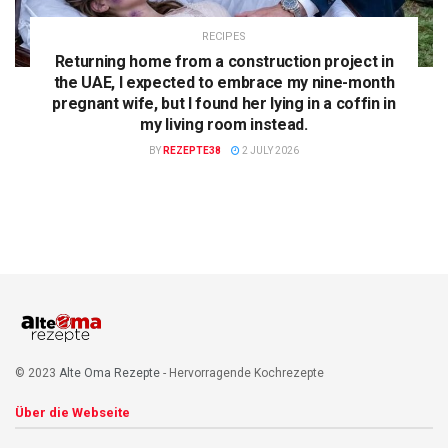
RECIPES
Returning home from a construction project in
the UAE, I expected to embrace my nine-month
pregnant wife, but I found her lying in a coffin in
my living room instead.
BY
REZEPTE38
2 JULY 2026
© 2023
Alte Oma Rezepte
- Hervorragende Kochrezepte
Über die Webseite