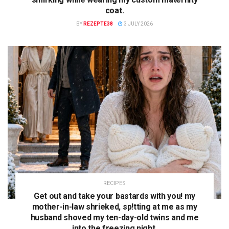
coat.
BY
REZEPTE38
3 JULY 2026
RECIPES
Get out and take your bastards with you! my
mother-in-law shrieked, sp!tting at me as my
husband shoved my ten-day-old twins and me
into the freezing night.