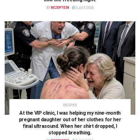
BY
REZEPTE38
3 JULY 2026
RECIPES
At the VIP clinic, I was helping my nine-month
pregnant daughter out of her clothes for her
final ultrasound. When her shirt dropped, I
stopped breathing.