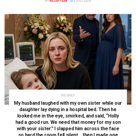
BY
REZEPTE38
3 JULY 2026
RECIPES
My husband laughed with my own sister while our
daughter lay dying in a hospital bed. Then he
looked me in the eye, smirked, and said, “Holly
had a good run. We need that money for my son
with your sister.” I slapped him across the face
so hard the room fell silent… then I made one