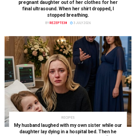
pregnant daughter out of her clothes for her
final ultrasound. When her shirt dropped, I
stopped breathing.
BY
REZEPTE38
3 JULY 2026
RECIPES
My husband laughed with my own sister while our
daughter lay dying in a hospital bed. Then he