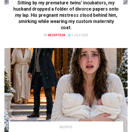
Sitting by my premature twins’ incubators, my
husband dropped a folder of divorce papers onto
my lap. His pregnant mistress stood behind him,
smirking while wearing my custom maternity
coat.
BY
REZEPTE38
3 JULY 2026
RECIPES