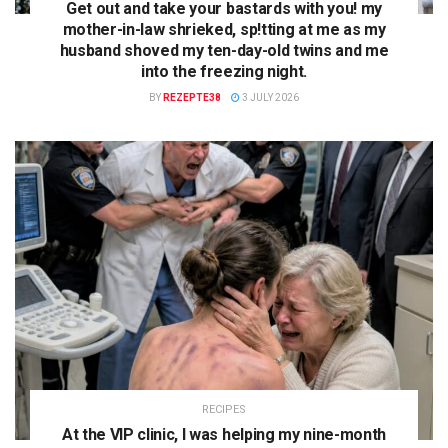
Get out and take your bastards with you! my
mother-in-law shrieked, sp!tting at me as my
husband shoved my ten-day-old twins and me
into the freezing night.
BY
REZEPTE38
3 JULY 2026
RECIPES
At the VIP clinic, I was helping my nine-month