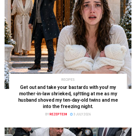
RECIPES
Get out and take your bastards with you! my
mother-in-law shrieked, sp!tting at me as my
husband shoved my ten-day-old twins and me
into the freezing night.
BY
REZEPTE38
3 JULY 2026