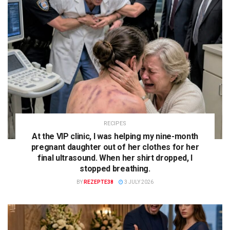
RECIPES
At the VIP clinic, I was helping my nine-month
pregnant daughter out of her clothes for her
final ultrasound. When her shirt dropped, I
stopped breathing.
BY
REZEPTE38
3 JULY 2026