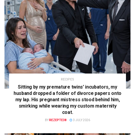
RECIPES
Sitting by my premature twins’ incubators, my
husband dropped a folder of divorce papers onto
my lap. His pregnant mistress stood behind him,
smirking while wearing my custom maternity
coat.
BY
REZEPTE38
3 JULY 2026