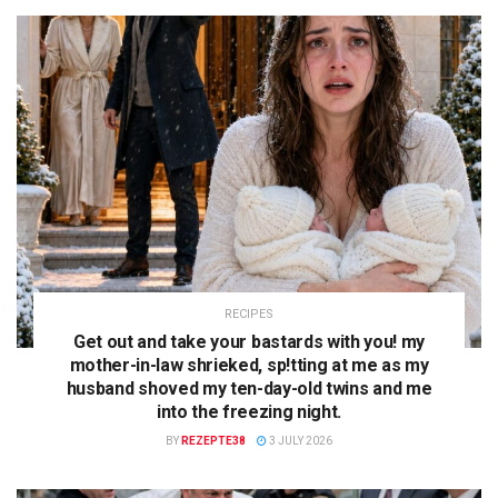
RECIPES
Get out and take your bastards with you! my
mother-in-law shrieked, sp!tting at me as my
husband shoved my ten-day-old twins and me
into the freezing night.
BY
REZEPTE38
3 JULY 2026