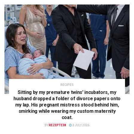
RECIPES
Sitting by my premature twins’ incubators, my
husband dropped a folder of divorce papers onto
my lap. His pregnant mistress stood behind him,
smirking while wearing my custom maternity
coat.
BY
REZEPTE38
3 JULY 2026