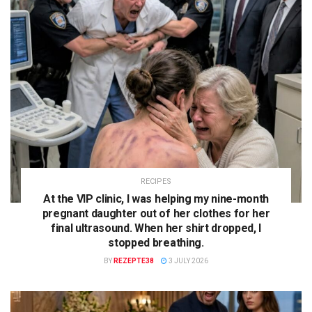
RECIPES
At the VIP clinic, I was helping my nine-month
pregnant daughter out of her clothes for her
final ultrasound. When her shirt dropped, I
stopped breathing.
BY
REZEPTE38
3 JULY 2026