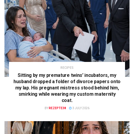
RECIPES
Sitting by my premature twins’ incubators, my
husband dropped a folder of divorce papers onto
my lap. His pregnant mistress stood behind him,
smirking while wearing my custom maternity
coat.
BY
REZEPTE38
3 JULY 2026