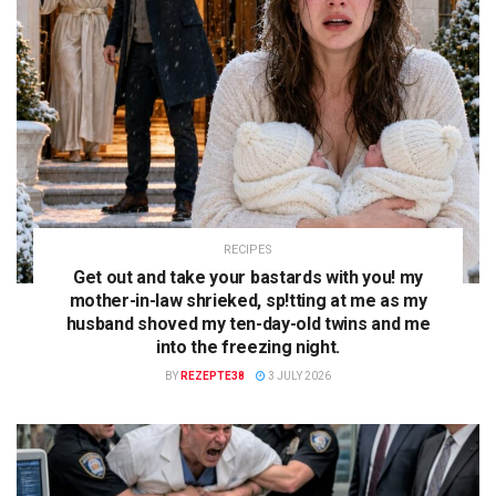
RECIPES
Get out and take your bastards with you! my
mother-in-law shrieked, sp!tting at me as my
husband shoved my ten-day-old twins and me
into the freezing night.
BY
REZEPTE38
3 JULY 2026