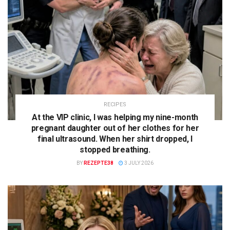
RECIPES
At the VIP clinic, I was helping my nine-month
pregnant daughter out of her clothes for her
final ultrasound. When her shirt dropped, I
stopped breathing.
BY
REZEPTE38
3 JULY 2026