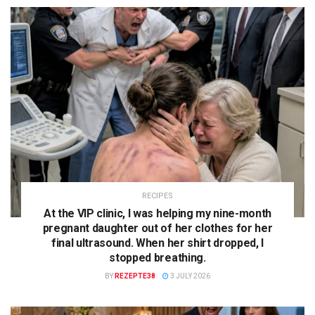
RECIPES
At the VIP clinic, I was helping my nine-month
pregnant daughter out of her clothes for her
final ultrasound. When her shirt dropped, I
stopped breathing.
BY
REZEPTE38
3 JULY 2026