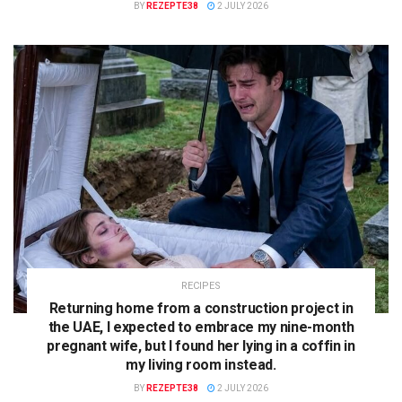
BY
REZEPTE38
2 JULY 2026
RECIPES
Returning home from a construction project in
the UAE, I expected to embrace my nine-month
pregnant wife, but I found her lying in a coffin in
my living room instead.
BY
REZEPTE38
2 JULY 2026