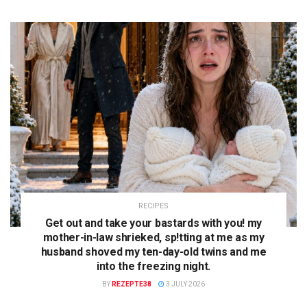
RECIPES
Get out and take your bastards with you! my
mother-in-law shrieked, sp!tting at me as my
husband shoved my ten-day-old twins and me
into the freezing night.
BY
REZEPTE38
3 JULY 2026