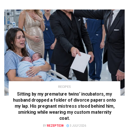
RECIPES
Sitting by my premature twins’ incubators, my
husband dropped a folder of divorce papers onto
my lap. His pregnant mistress stood behind him,
smirking while wearing my custom maternity
coat.
BY
REZEPTE38
3 JULY 2026