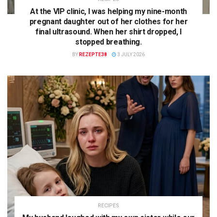
At the VIP clinic, I was helping my nine-month
pregnant daughter out of her clothes for her
final ultrasound. When her shirt dropped, I
stopped breathing.
BY
REZEPTE38
3 JULY 2026
RECIPES