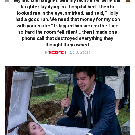
My husband laughed with my own sister while our
daughter lay dying in a hospital bed. Then he
looked me in the eye, smirked, and said, “Holly
had a good run. We need that money for my son
with your sister.” I slapped him across the face
so hard the room fell silent… then I made one
phone call that destroyed everything they
thought they owned.
BY
REZEPTE38
2 JULY 2026