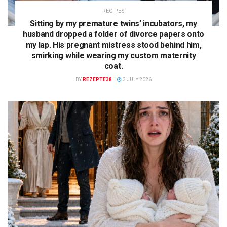
RECIPES
Sitting by my premature twins’ incubators, my
husband dropped a folder of divorce papers onto
my lap. His pregnant mistress stood behind him,
smirking while wearing my custom maternity
coat.
BY
REZEPTE38
3 JULY 2026