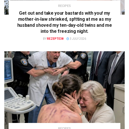
RECIPES
Get out and take your bastards with you! my
mother-in-law shrieked, sp!tting at me as my
husband shoved my ten-day-old twins and me
into the freezing night.
BY
REZEPTE38
3 JULY 2026
RECIPES