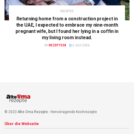
RECIPES
Returning home from a construction project in
the UAE, I expected to embrace my nine-month
pregnant wife, but I found her lying in a coffin in
my living room instead.
BY
REZEPTE38
2 JULY 2026
© 2023
Alte Oma Rezepte
- Hervorragende Kochrezepte
Über die Webseite