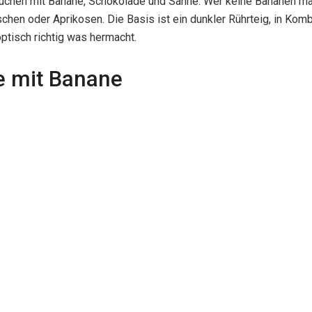
fkuchen mit Banane, Schokolade und Sahne. Wer keine Bananen m
schen oder Aprikosen. Die Basis ist ein dunkler Rührteig, in Ko
optisch richtig was hermacht.
e mit Banane