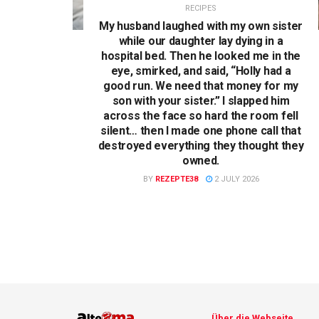
RECIPES
My husband laughed with my own sister
while our daughter lay dying in a
hospital bed. Then he looked me in the
eye, smirked, and said, “Holly had a
good run. We need that money for my
son with your sister.” I slapped him
across the face so hard the room fell
silent… then I made one phone call that
destroyed everything they thought they
owned.
BY
REZEPTE38
2 JULY 2026
Über die Webseite