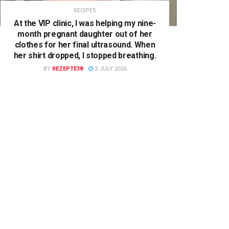
RECIPES
At the VIP clinic, I was helping my nine-
month pregnant daughter out of her
clothes for her final ultrasound. When
her shirt dropped, I stopped breathing.
BY
REZEPTE38
3 JULY 2026