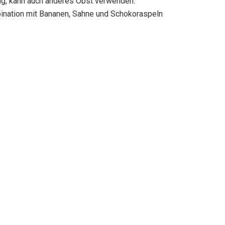
ag, kann auch anderes Obst verwenden:
mbination mit Bananen, Sahne und Schokoraspeln