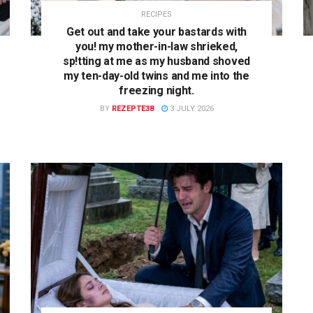
RECIPES
Get out and take your bastards with
you! my mother-in-law shrieked,
sp!tting at me as my husband shoved
my ten-day-old twins and me into the
freezing night.
BY
REZEPTE38
3 JULY 2026