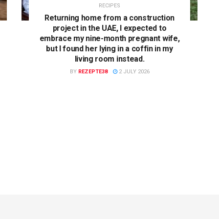
RECIPES
Returning home from a construction
project in the UAE, I expected to
embrace my nine-month pregnant wife,
but I found her lying in a coffin in my
living room instead.
BY
REZEPTE38
2 JULY 2026