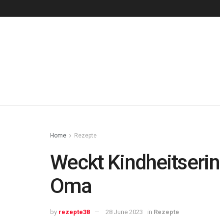
Home
Rezepte
Weckt Kindheitseri
Oma
by
rezepte38
28 June 2023
in
Rezepte