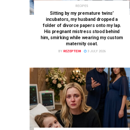
RECIPES
Sitting by my premature twins’
incubators, my husband dropped a
folder of divorce papers onto my lap.
His pregnant mistress stood behind
him, smirking while wearing my custom
maternity coat.
BY
REZEPTE38
3 JULY 2026