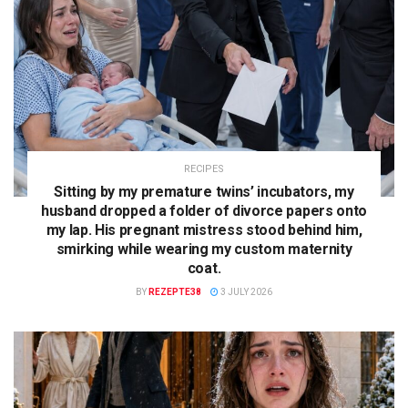
RECIPES
Sitting by my premature twins’ incubators, my
husband dropped a folder of divorce papers onto
my lap. His pregnant mistress stood behind him,
smirking while wearing my custom maternity
coat.
BY
REZEPTE38
3 JULY 2026