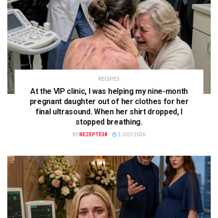
RECIPES
At the VIP clinic, I was helping my nine-month
pregnant daughter out of her clothes for her
final ultrasound. When her shirt dropped, I
stopped breathing.
BY
REZEPTE38
3 JULY 2026