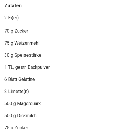
Zutaten
2 Ei(er)
70 g Zucker
75 g Weizenmehl
30 g Speisestärke
1 TL, gestr. Backpulver
6 Blatt Gelatine
2 Limette(n)
500 g Magerquark
500 g Dickmilch
75 g Zucker