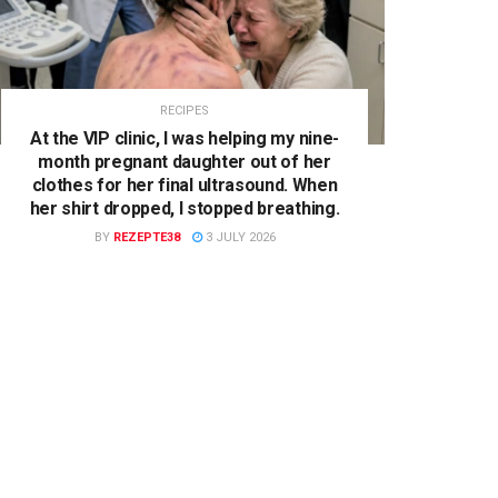
RECIPES
At the VIP clinic, I was helping my nine-
month pregnant daughter out of her
clothes for her final ultrasound. When
her shirt dropped, I stopped breathing.
BY
REZEPTE38
3 JULY 2026