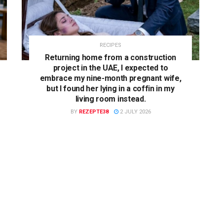
RECIPES
Returning home from a construction
project in the UAE, I expected to
embrace my nine-month pregnant wife,
but I found her lying in a coffin in my
living room instead.
BY
REZEPTE38
2 JULY 2026