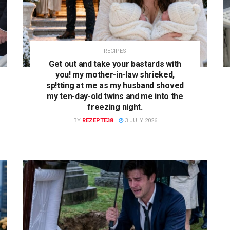
RECIPES
Get out and take your bastards with
you! my mother-in-law shrieked,
sp!tting at me as my husband shoved
my ten-day-old twins and me into the
freezing night.
BY
REZEPTE38
3 JULY 2026