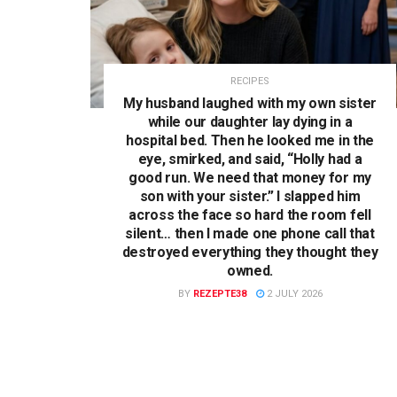
RECIPES
My husband laughed with my own sister
while our daughter lay dying in a
hospital bed. Then he looked me in the
eye, smirked, and said, “Holly had a
good run. We need that money for my
son with your sister.” I slapped him
across the face so hard the room fell
silent… then I made one phone call that
destroyed everything they thought they
owned.
BY
REZEPTE38
2 JULY 2026