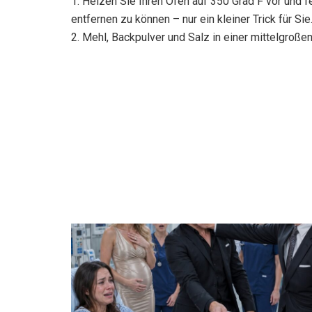
1. Heizen Sie Ihren Ofen auf 350 Grad F vor und 
entfernen zu können – nur ein kleiner Trick für Sie
2. Mehl, Backpulver und Salz in einer mittelgroß