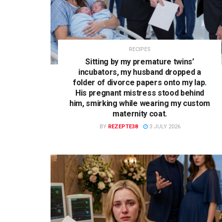
RECIPES
Sitting by my premature twins’
incubators, my husband dropped a
folder of divorce papers onto my lap.
His pregnant mistress stood behind
him, smirking while wearing my custom
maternity coat.
BY
REZEPTE38
3 JULY 2026