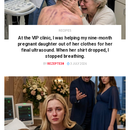
RECIPES
At the VIP clinic, I was helping my nine-month
pregnant daughter out of her clothes for her
final ultrasound. When her shirt dropped, I
stopped breathing.
BY
REZEPTE38
3 JULY 2026