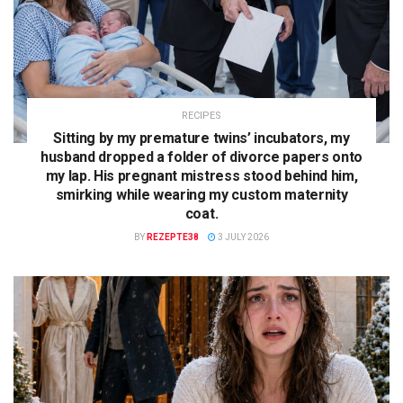
RECIPES
Sitting by my premature twins’ incubators, my
husband dropped a folder of divorce papers onto
my lap. His pregnant mistress stood behind him,
smirking while wearing my custom maternity
coat.
BY
REZEPTE38
3 JULY 2026