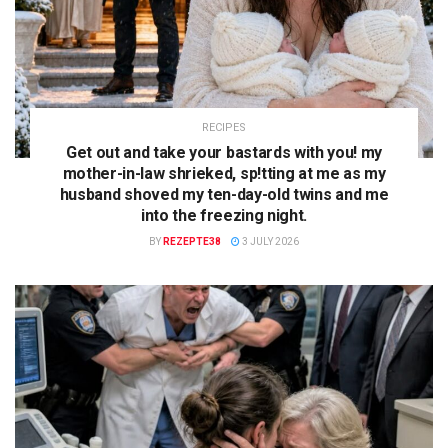
RECIPES
Get out and take your bastards with you! my
mother-in-law shrieked, sp!tting at me as my
husband shoved my ten-day-old twins and me
into the freezing night.
BY
REZEPTE38
3 JULY 2026