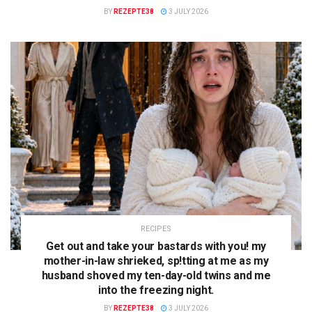
BY
REZEPTE38
3 JULY 2026
RECIPES
Get out and take your bastards with you! my
mother-in-law shrieked, sp!tting at me as my
husband shoved my ten-day-old twins and me
into the freezing night.
BY
REZEPTE38
3 JULY 2026