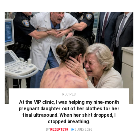
RECIPES
At the VIP clinic, I was helping my nine-month
pregnant daughter out of her clothes for her
final ultrasound. When her shirt dropped, I
stopped breathing.
BY
REZEPTE38
3 JULY 2026