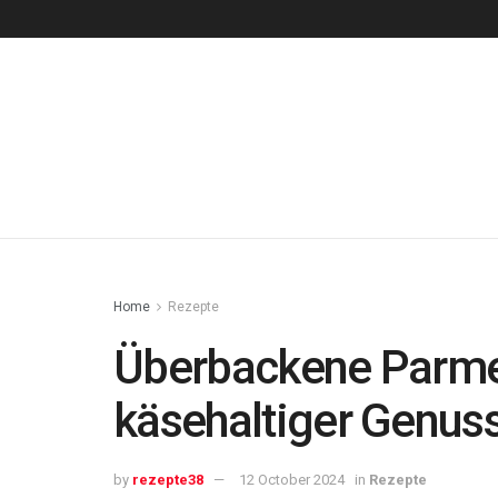
Home
Rezepte
Überbackene Parmes
käsehaltiger Genus
by
rezepte38
12 October 2024
in
Rezepte