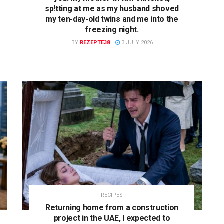
sp!tting at me as my husband shoved
my ten-day-old twins and me into the
freezing night.
BY
REZEPTE38
3 JULY 2026
RECIPES
Returning home from a construction
project in the UAE, I expected to