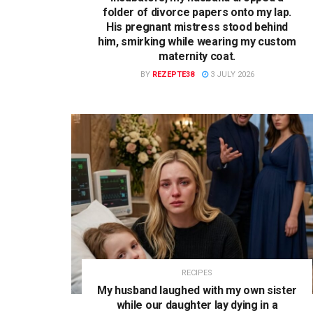
folder of divorce papers onto my lap.
His pregnant mistress stood behind
him, smirking while wearing my custom
maternity coat.
BY
REZEPTE38
3 JULY 2026
RECIPES
My husband laughed with my own sister
while our daughter lay dying in a