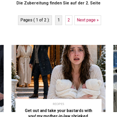
Die Zubereitung finden Sie auf der 2. Seite
Pages ( 1 of 2 ):
1
2
Next page »
RECIPES
Get out and take your bastards with
you! my mother-in-law shrieked,