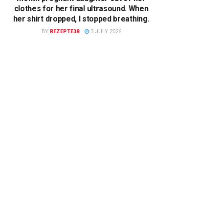
clothes for her final ultrasound. When
her shirt dropped, I stopped breathing.
BY
REZEPTE38
3 JULY 2026