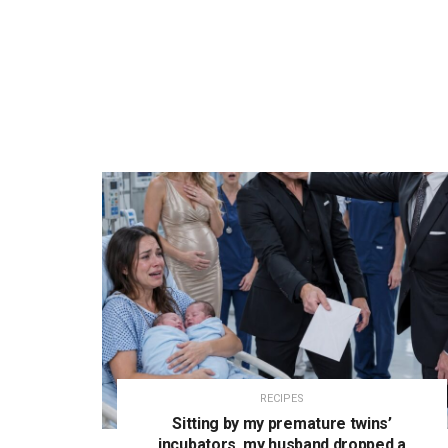
RECIPES
Sitting by my premature twins’
incubators, my husband dropped a