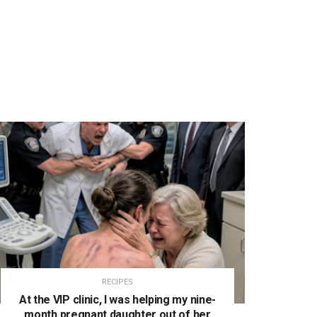
RECIPES
At the VIP clinic, I was helping my nine-
month pregnant daughter out of her