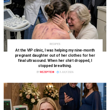
RECIPES
At the VIP clinic, I was helping my nine-month
pregnant daughter out of her clothes for her
final ultrasound. When her shirt dropped, I
stopped breathing.
BY
REZEPTE38
3 JULY 2026