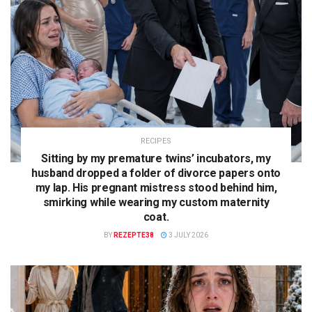
RECIPES
Sitting by my premature twins’ incubators, my
husband dropped a folder of divorce papers onto
my lap. His pregnant mistress stood behind him,
smirking while wearing my custom maternity
coat.
BY
REZEPTE38
3 JULY 2026