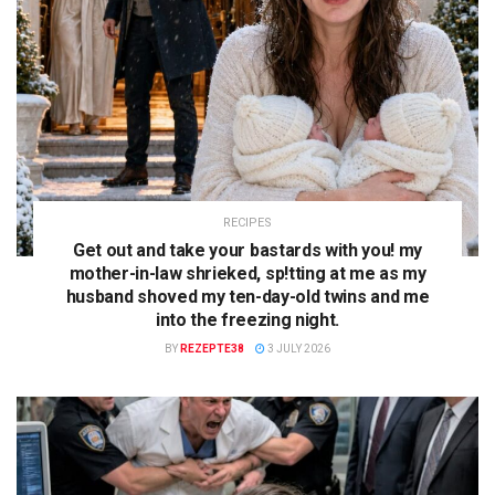
RECIPES
Get out and take your bastards with you! my
mother-in-law shrieked, sp!tting at me as my
husband shoved my ten-day-old twins and me
into the freezing night.
BY
REZEPTE38
3 JULY 2026