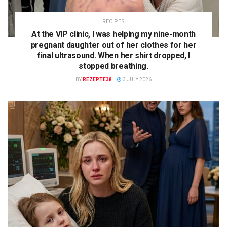
RECIPES
At the VIP clinic, I was helping my nine-month
pregnant daughter out of her clothes for her
final ultrasound. When her shirt dropped, I
stopped breathing.
BY
REZEPTE38
3 JULY 2026