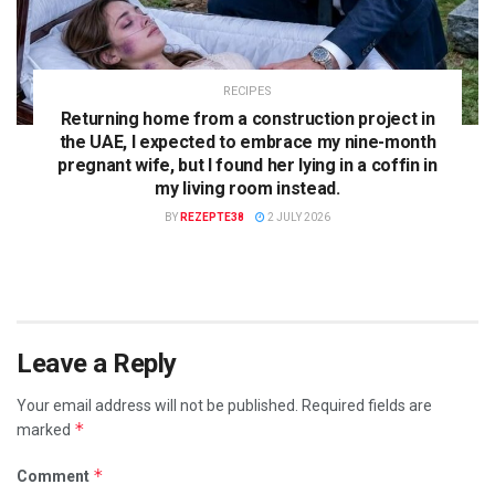
RECIPES
Returning home from a construction project in
the UAE, I expected to embrace my nine-month
pregnant wife, but I found her lying in a coffin in
my living room instead.
BY
REZEPTE38
2 JULY 2026
Leave a Reply
Your email address will not be published.
Required fields are
*
marked
*
Comment