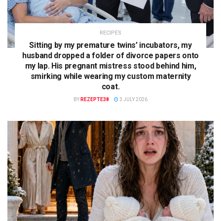
RECIPES
Sitting by my premature twins’ incubators, my
husband dropped a folder of divorce papers onto
my lap. His pregnant mistress stood behind him,
smirking while wearing my custom maternity
coat.
BY
REZEPTE38
3 JULY 2026