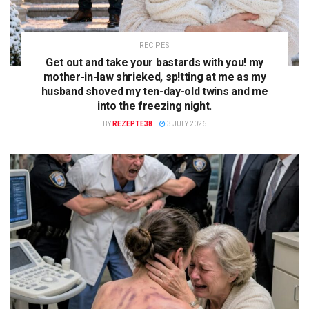
RECIPES
Get out and take your bastards with you! my
mother-in-law shrieked, sp!tting at me as my
husband shoved my ten-day-old twins and me
into the freezing night.
BY
REZEPTE38
3 JULY 2026