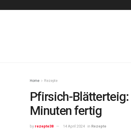
Home
Rezepte
Pfirsich-Blättertei
Minuten fertig
by
rezepte38
14 April 2024
in
Rezepte