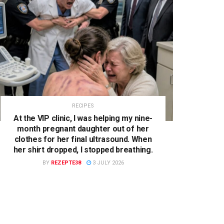
RECIPES
At the VIP clinic, I was helping my nine-
month pregnant daughter out of her
clothes for her final ultrasound. When
her shirt dropped, I stopped breathing.
BY
REZEPTE38
3 JULY 2026