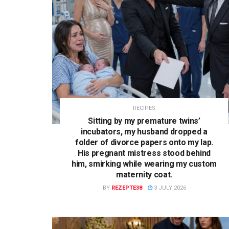
RECIPES
Sitting by my premature twins’
incubators, my husband dropped a
folder of divorce papers onto my lap.
His pregnant mistress stood behind
him, smirking while wearing my custom
maternity coat.
BY
REZEPTE38
3 JULY 2026