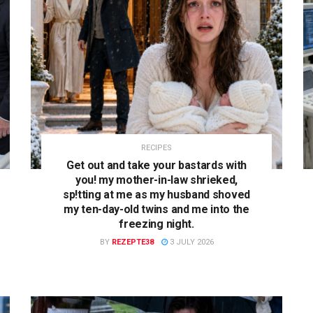
RECIPES
Get out and take your bastards with
you! my mother-in-law shrieked,
sp!tting at me as my husband shoved
my ten-day-old twins and me into the
freezing night.
BY
REZEPTE38
3 JULY 2026