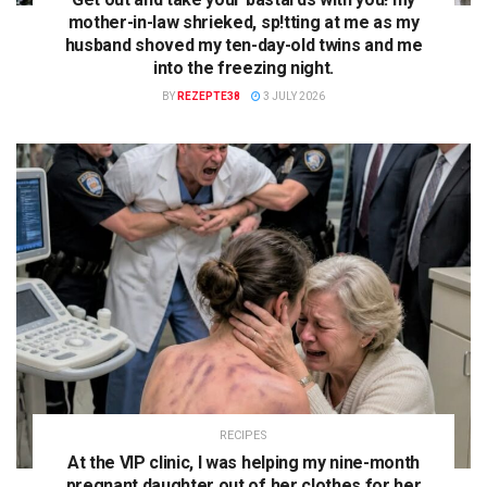
mother-in-law shrieked, sp!tting at me as my
husband shoved my ten-day-old twins and me
into the freezing night.
BY
REZEPTE38
3 JULY 2026
RECIPES
At the VIP clinic, I was helping my nine-month
pregnant daughter out of her clothes for her