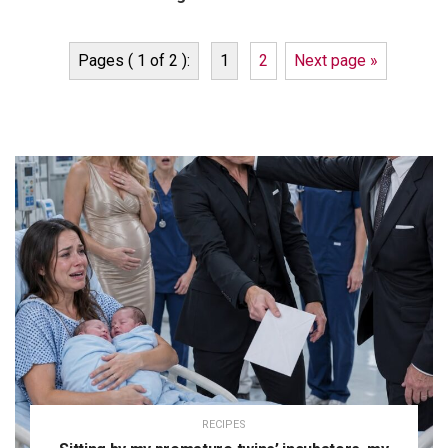
Pages ( 1 of 2 ):
1
2
Next page »
RECIPES