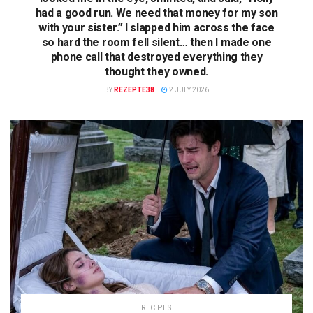
had a good run. We need that money for my son
with your sister.” I slapped him across the face
so hard the room fell silent… then I made one
phone call that destroyed everything they
thought they owned.
BY
REZEPTE38
2 JULY 2026
RECIPES