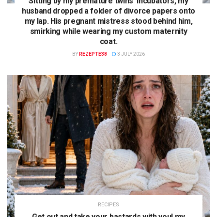
Sitting by my premature twins’ incubators, my
husband dropped a folder of divorce papers onto
my lap. His pregnant mistress stood behind him,
smirking while wearing my custom maternity
coat.
BY
REZEPTE38
3 JULY 2026
RECIPES
Get out and take your bastards with you! my