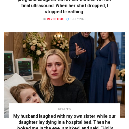
final ultrasound. When her shirt dropped, I
stopped breathing.
BY
REZEPTE38
3 JULY 2026
RECIPES
My husband laughed with my own sister while our
daughter lay dying in a hospital bed. Then he
looked me in the eye, smirked, and said, “Holly