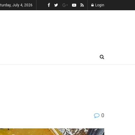
turday, July 4, 2026
Login
0