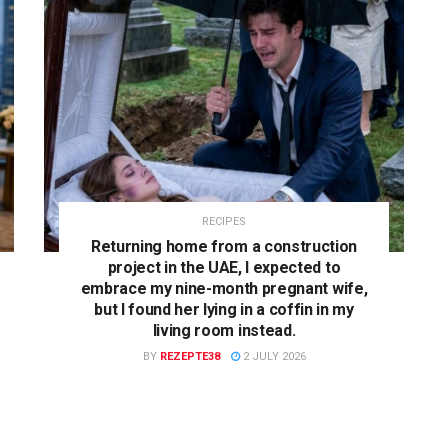
RECIPES
Returning home from a construction
project in the UAE, I expected to
embrace my nine-month pregnant wife,
but I found her lying in a coffin in my
living room instead.
BY
REZEPTE38
2 JULY 2026