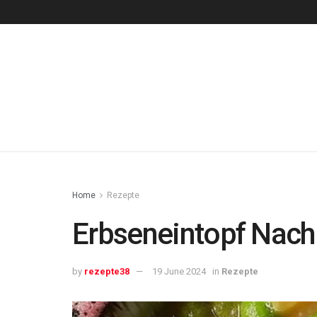
Home
Rezepte
Erbseneintopf Nac
by
rezepte38
19 June 2024
in
Rezepte