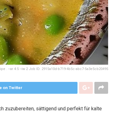
e . --ar 4:5 --iw 2 Job ID: 2915a10d-b719-4b5c-abc7-5a3e5cb20495
e on Twitter
 zuzubereiten, sättigend und perfekt für kalte