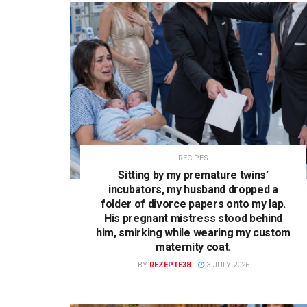
RECIPES
Sitting by my premature twins’
incubators, my husband dropped a
folder of divorce papers onto my lap.
His pregnant mistress stood behind
him, smirking while wearing my custom
maternity coat.
BY
REZEPTE38
3 JULY 2026