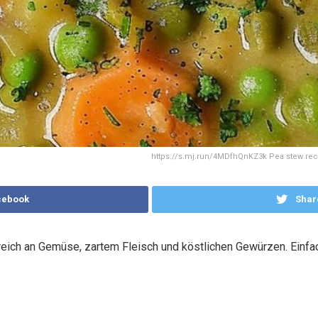
https://s.mj.run/4MDfhQnKZ3k Pea stew recip
cebook
Shar
eich an Gemüse, zartem Fleisch und köstlichen Gewürzen. Einfach