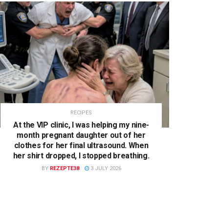
RECIPES
At the VIP clinic, I was helping my nine-
month pregnant daughter out of her
clothes for her final ultrasound. When
her shirt dropped, I stopped breathing.
BY
REZEPTE38
3 JULY 2026