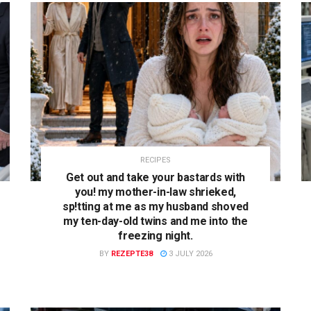
RECIPES
Get out and take your bastards with
you! my mother-in-law shrieked,
sp!tting at me as my husband shoved
my ten-day-old twins and me into the
freezing night.
BY
REZEPTE38
3 JULY 2026